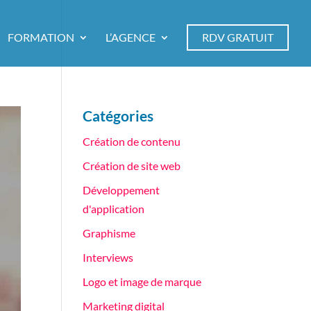
FORMATION
L’AGENCE
RDV GRATUIT
Catégories
Création de contenu
Création de site web
Développement
d'application
Graphisme
Interviews
Logo et image de marque
Marketing digital