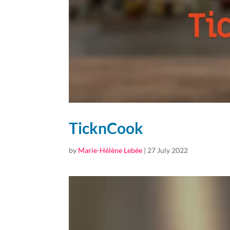
TicknCook
by
Marie-Hélène Lebée
|
27 July 2022